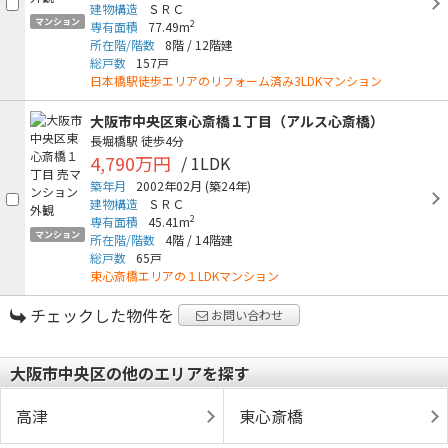
建物構造
ＳＲＣ
マンション
2
専有面積
77.49m
所在階/階数
8階
/
12階建
総戸数
157戸
日本橋駅徒歩エリアのリフォーム済み3LDKマンション
大阪市中央区東心斎橋１丁目（アルス心斎橋）
長堀橋駅
徒歩4分
4,790万円
/ 1LDK
築年月
2002年02月
(築24年)
建物構造
ＳＲＣ
2
専有面積
45.41m
マンション
所在階/階数
4階
/
14階建
総戸数
65戸
東心斎橋エリアの１LDKマンション
チェックした物件を
お問い合わせ
大阪市中央区の他のエリアを探す
高津
東心斎橋